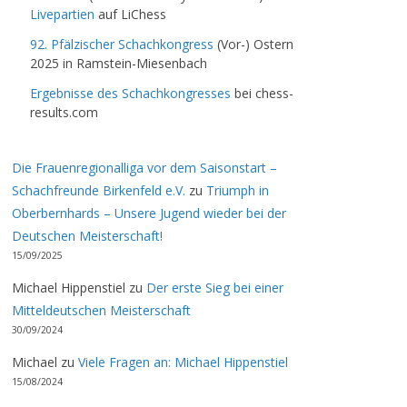
Livepartien
auf LiChess
92. Pfälzischer Schachkongress
(Vor-) Ostern
2025 in Ramstein-Miesenbach
Ergebnisse des Schachkongresses
bei chess-
results.com
Die Frauenregionalliga vor dem Saisonstart –
Schachfreunde Birkenfeld e.V.
zu
Triumph in
Oberbernhards – Unsere Jugend wieder bei der
Deutschen Meisterschaft!
15/09/2025
Michael Hippenstiel
zu
Der erste Sieg bei einer
Mitteldeutschen Meisterschaft
30/09/2024
Michael
zu
Viele Fragen an: Michael Hippenstiel
15/08/2024