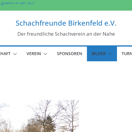
tgewinn in der RLP
Kinder (und ihre
Schachfreunde Birkenfeld e.V.
meisterschaft in
Der freundliche Schachverein an der Nahe
lage gegen
t erstmals den
CHAFT
VEREIN
SPONSOREN
BILDER
TURN