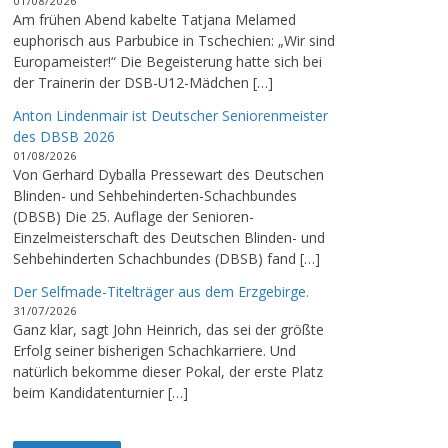
01/08/2026
Am frühen Abend kabelte Tatjana Melamed
euphorisch aus Parbubice in Tschechien: „Wir sind
Europameister!“ Die Begeisterung hatte sich bei
der Trainerin der DSB-U12-Mädchen […]
Anton Lindenmair ist Deutscher Seniorenmeister
des DBSB 2026
01/08/2026
Von Gerhard Dyballa Pressewart des Deutschen
Blinden- und Sehbehinderten-Schachbundes
(DBSB) Die 25. Auflage der Senioren-
Einzelmeisterschaft des Deutschen Blinden- und
Sehbehinderten Schachbundes (DBSB) fand […]
Der Selfmade-Titelträger aus dem Erzgebirge.
31/07/2026
Ganz klar, sagt John Heinrich, das sei der größte
Erfolg seiner bisherigen Schachkarriere. Und
natürlich bekomme dieser Pokal, der erste Platz
beim Kandidatenturnier […]